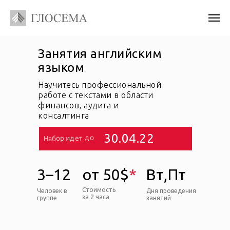
Занятия английским
языком
Научитесь профессиональной
работе с текстами в области
финансов, аудита и
консалтинга
30.04.22
Набор идет до
3–12
от 50$
*
Вт,Пт
Стоимость
Человек в
Дня проведения
за 2 часа
группе
занятий